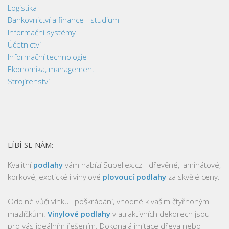
Logistika
Bankovnictví a finance - studium
Informační systémy
Účetnictví
Informační technologie
Ekonomika, management
Strojírenství
LÍBÍ SE NÁM:
Kvalitní
podlahy
vám nabízí Supellex.cz - dřevěné, laminátové,
korkové, exotické i vinylové
plovoucí podlahy
za skvělé ceny.
Odolné vůči vlhku i poškrábání, vhodné k vašim čtyřnohým
mazlíčkům.
Vinylové podlahy
v atraktivních dekorech jsou
pro vás ideálním řešením. Dokonalá imitace dřeva nebo