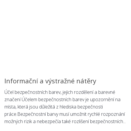
Chemie
Dějepis
Doprava a Logistika
Ekologie
Ekonomie
Fyzika
Informatika
Jazyky
Management
Informační a výstražné nátěry
Marketing
Účel bezpečnostních barev, jejich rozdělení a barevné
Němčina
značení Účelem bezpečnostních barev je upozornění na
místa, která jsou důležitá z hlediska bezpečnosti
Občanská nauka
práce.Bezpečnostní barvy musí umožnit rychlé rozpoznání
Pedagogika
možných rizik a nebezpečía také rozlišení bezpečnostních...
Právo