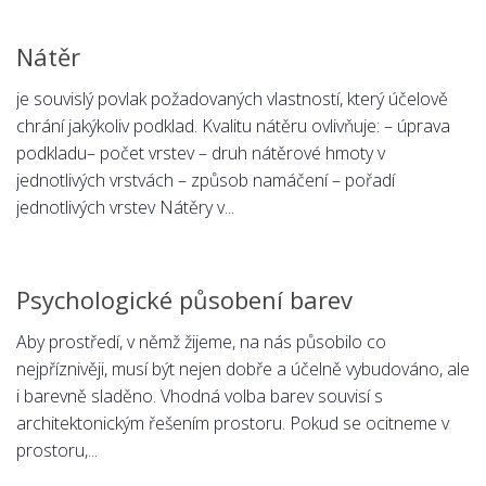
Psychologie a Sociologie
Nátěr
Společenské vědy
Technika
je souvislý povlak požadovaných vlastností, který účelově
chrání jakýkoliv podklad. Kvalitu nátěru ovlivňuje: – úprava
Účetnictví
podkladu– počet vrstev – druh nátěrové hmoty v
Zdravotnictví
jednotlivých vrstvách – způsob namáčení – pořadí
Zeměpis
jednotlivých vrstev Nátěry v...
Novinky
Psychologické působení barev
Aby prostředí, v němž žijeme, na nás působilo co
nejpříznivěji, musí být nejen dobře a účelně vybudováno, ale
i barevně sladěno. Vhodná volba barev souvisí s
architektonickým řešením prostoru. Pokud se ocitneme v
prostoru,...