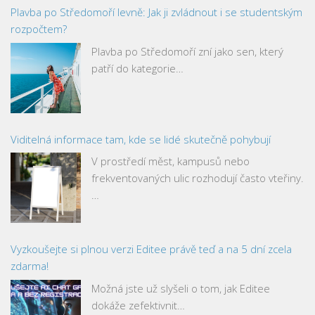
Plavba po Středomoří levně: Jak ji zvládnout i se studentským
rozpočtem?
Plavba po Středomoří zní jako sen, který
patří do kategorie…
Viditelná informace tam, kde se lidé skutečně pohybují
V prostředí měst, kampusů nebo
frekventovaných ulic rozhodují často vteřiny.
…
Vyzkoušejte si plnou verzi Editee právě teď a na 5 dní zcela
zdarma!
Možná jste už slyšeli o tom, jak Editee
dokáže zefektivnit…