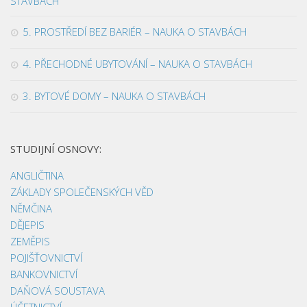
STAVBÁCH
5. PROSTŘEDÍ BEZ BARIÉR – NAUKA O STAVBÁCH
4. PŘECHODNÉ UBYTOVÁNÍ – NAUKA O STAVBÁCH
3. BYTOVÉ DOMY – NAUKA O STAVBÁCH
STUDIJNÍ OSNOVY:
ANGLIČTINA
ZÁKLADY SPOLEČENSKÝCH VĚD
NĚMČINA
DĚJEPIS
ZEMĚPIS
POJIŠŤOVNICTVÍ
BANKOVNICTVÍ
DAŇOVÁ SOUSTAVA
ÚČETNICTVÍ