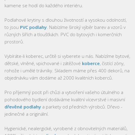
kamene se hodí do každého interiéru.
Podlahové krytiny s dlouhou životností a vysokou odolností,
to jsou
PVC podlahy
. Nabízíme široký výběr barev a vzorů v
různých šířích a tloušťkách. PVC do bytových i komerčních
prostorů.
Vybíráte-li koberec, určitě si vyberete u nás. Nabízíme bytové,
dětské, vlněné, vpichované i zátěžové
koberce
, čistící zóny,
rohože i umělé trávníky. Skladem máme přes 400 dekorů, na
objednávku vám dodáme až 2000 kvalitních koberců.
Pro příjemný pocit při chůzi a vytvoření vašeho útulného a
pohodového bydlení dodáváme kvalitní vícevrstvé i masivní
dřevěné podlahy
a parkety od předních výrobců. Dřevo -
jedinečné a originální.
Hygienické, nealergické, vyrobené z obnovitelných materiálů,