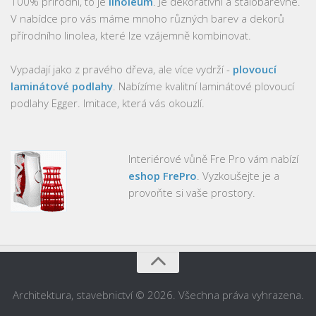
100% přírodní, to je
linoleum
. Je dekorativní a stálobarevné.
V nabídce pro vás máme mnoho různých barev a dekorů
přírodního linolea, které lze vzájemně kombinovat.
Vypadají jako z pravého dřeva, ale více vydrží -
plovoucí
laminátové podlahy
. Nabízíme kvalitní laminátové plovoucí
podlahy Egger. Imitace, která vás okouzlí.
Interiérové vůně Fre Pro vám nabízí
eshop FrePro
. Vyzkoušejte je a
provoňte si vaše prostory.
Architektura, stavebnictví © 2026. Všechna práva vyhrazena.